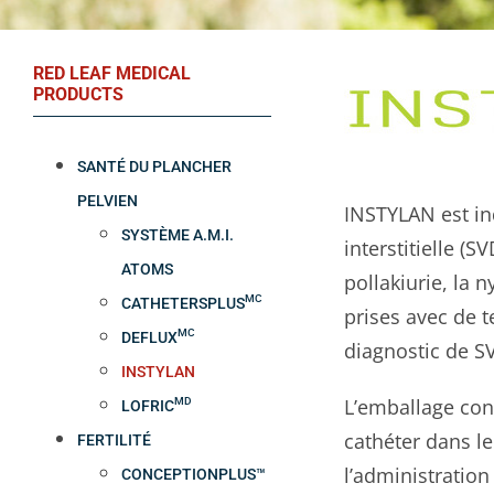
RED LEAF MEDICAL
PRODUCTS
SANTÉ DU PLANCHER
PELVIEN
INSTYLAN est in
SYSTÈME A.M.I.
interstitielle (
ATOMS
pollakiurie, la 
MC
CATHETERSPLUS
prises avec de t
MC
DEFLUX
diagnostic de S
INSTYLAN
L’emballage conv
MD
LOFRIC
cathéter dans le
FERTILITÉ
l’administratio
CONCEPTIONPLUS™