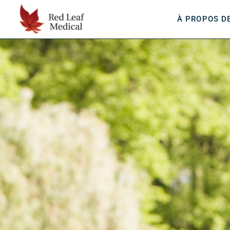
Skip
À PROPOS D
to
content